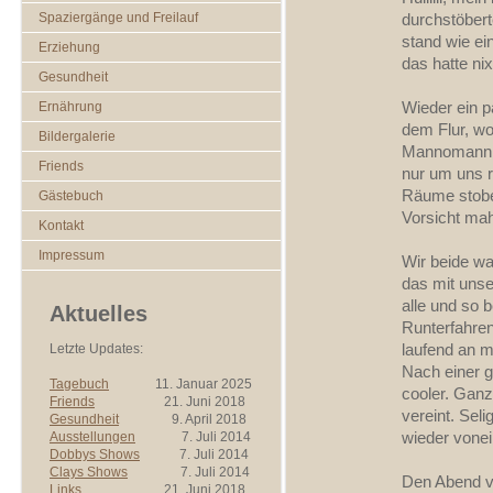
Spaziergänge und Freilauf
durchstöber
stand wie ei
Erziehung
das hatte nix
Gesundheit
Wieder ein p
Ernährung
dem Flur, wo
Bildergalerie
Mannomann, 
Friends
nur um uns r
Räume stobe
Gästebuch
Vorsicht mah
Kontakt
Impressum
Wir beide wa
das mit unse
alle und so 
Aktuelles
Runterfahren
laufend an m
Letzte Updates:
Nach einer g
Tagebuch
11. Januar 2025
cooler. Ganz
Friends
21. Juni 2018
vereint. Sel
Gesundheit
9. April 2018
wieder vonei
Ausstellungen
7. Juli 2014
Dobbys Shows
7. Juli 2014
Clays Shows
7. Juli 2014
Den Abend ve
Links
21. Juni 2018