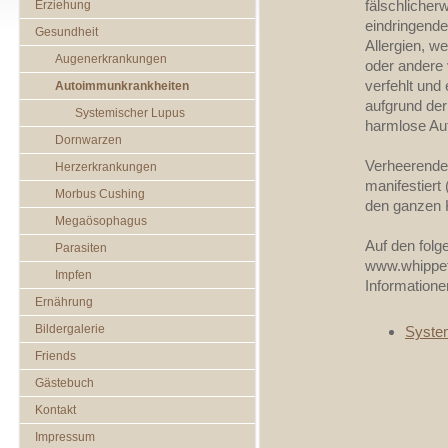
fälschlicher
Erziehung
eindringende
Gesundheit
Allergien, w
Augenerkrankungen
oder andere v
verfehlt un
Autoimmunkrankheiten
aufgrund der 
Systemischer Lupus
harmlose Au
Dornwarzen
Verheerender
Herzerkrankungen
manifestiert
Morbus Cushing
den ganzen 
Megaösophagus
Auf den folg
Parasiten
www.whippet-
Impfen
Information
Ernährung
Bildergalerie
Syste
Friends
Gästebuch
Kontakt
Impressum