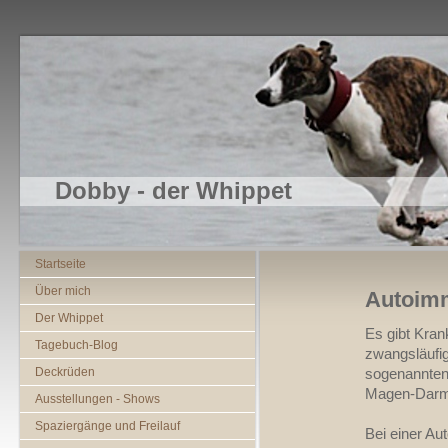
Dobby - der Whippet
Startseite
Über mich
Autoim
Der Whippet
Es gibt Krank
Tagebuch-Blog
zwangsläufi
Deckrüden
sogenannten 
Magen-Darm
Ausstellungen - Shows
Spaziergänge und Freilauf
Bei einer A