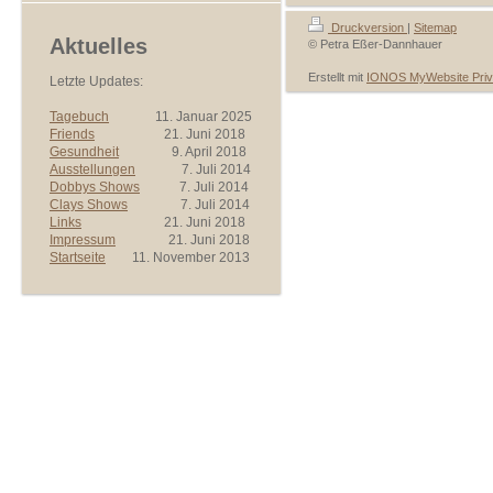
Druckversion
|
Sitemap
Aktuelles
© Petra Eßer-Dannhauer
Erstellt mit
IONOS MyWebsite Priv
Letzte Updates:
Tagebuch
11. Januar 2025
Friends
21. Juni 2018
Gesundheit
9. April 2018
Ausstellungen
7. Juli 2014
Dobbys Shows
7. Juli 2014
Clays Shows
7. Juli 2014
Links
21. Juni 2018
Impressum
21. Juni 2018
Startseite
11. November 2013