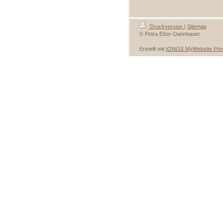
Druckversion
|
Sitemap
© Petra Eßer-Dannhauer
Erstellt mit
IONOS MyWebsite Priv