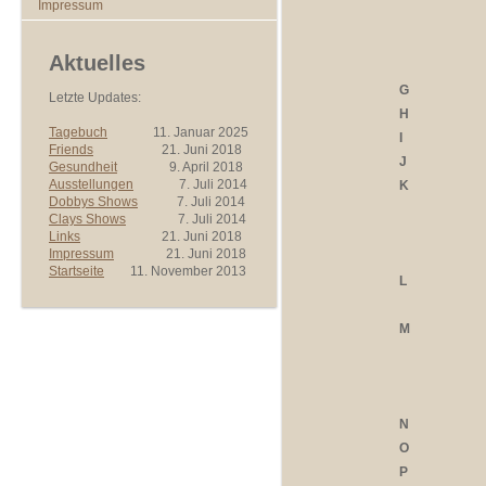
Impressum
Aktuelles
G
Letzte Updates:
H
Tagebuch
11. Januar 2025
I
Friends
21. Juni 2018
J
Gesundheit
9. April 2018
Ausstellungen
7. Juli 2014
K
Dobbys Shows
7. Juli 2014
Clays Shows
7. Juli 2014
Links
21. Juni 2018
Impressum
21. Juni 2018
Startseite
11. November 2013
L
M
N
O
P