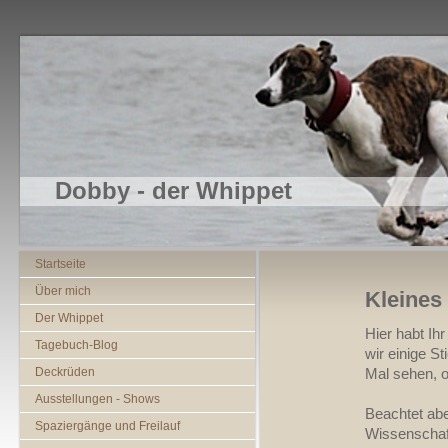
Dobby - der Whippet
Startseite
Über mich
Kleines
Der Whippet
Hier habt Ih
Tagebuch-Blog
wir einige S
Deckrüden
Mal sehen, o
Ausstellungen - Shows
Beachtet abe
Spaziergänge und Freilauf
Wissenschaft