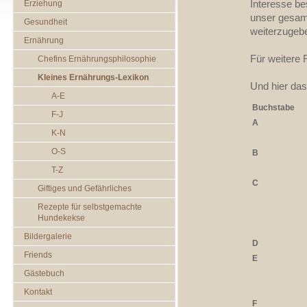
Interesse b
Erziehung
unser gesam
Gesundheit
weiterzugeb
Ernährung
Für weitere 
Chefins Ernährungsphilosophie
Kleines Ernährungs-Lexikon
Und hier das
A-E
Buchstabe
F-J
A
K-N
O-S
B
T-Z
C
Giftiges und Gefährliches
Rezepte für selbstgemachte
Hundekekse
Bildergalerie
D
Friends
E
Gästebuch
Kontakt
F