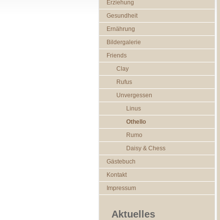
Erziehung
Gesundheit
Ernährung
Bildergalerie
Friends
Clay
Rufus
Unvergessen
Linus
Othello
Rumo
Daisy & Chess
Gästebuch
Kontakt
Impressum
Aktuelles