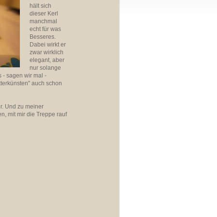
hält sich
dieser Kerl
manchmal
echt für was
Besseres.
Dabei wirkt er
zwar wirklich
elegant, aber
nur solange
 - sagen wir mal -
etterkünsten" auch schon
ter. Und zu meiner
, mit mir die Treppe rauf