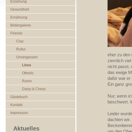
Erziehung
Gesundheit
Ernährung
Bildergalerie
Friends
Clay
Rufus
eher zu den 
Unvergessen
ziemlich vie
Linus
nicht passt,
das ewige M
Othello
dafür war er
Rumo
Ein ganz gr
Daisy & Chess
Nur, wenn ic
Gästebuch
beschwert. W
Kontakt
Impressum
Leider wurde
dachten wir.
Beckenbereic
Aktuelles
um den Obera