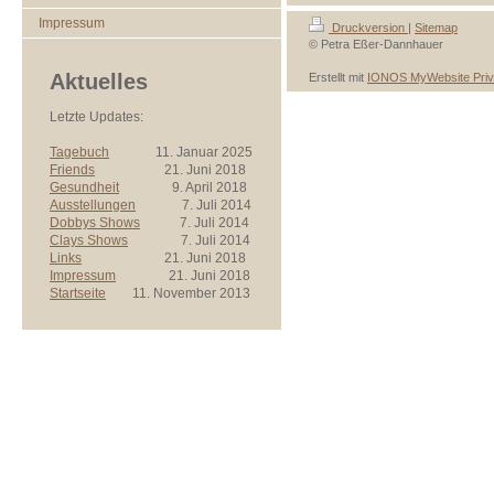
Impressum
Druckversion
|
Sitemap
© Petra Eßer-Dannhauer
Aktuelles
Erstellt mit
IONOS MyWebsite Priv
Letzte Updates:
Tagebuch
11. Januar 2025
Friends
21. Juni 2018
Gesundheit
9. April 2018
Ausstellungen
7. Juli 2014
Dobbys Shows
7. Juli 2014
Clays Shows
7. Juli 2014
Links
21. Juni 2018
Impressum
21. Juni 2018
Startseite
11. November 2013