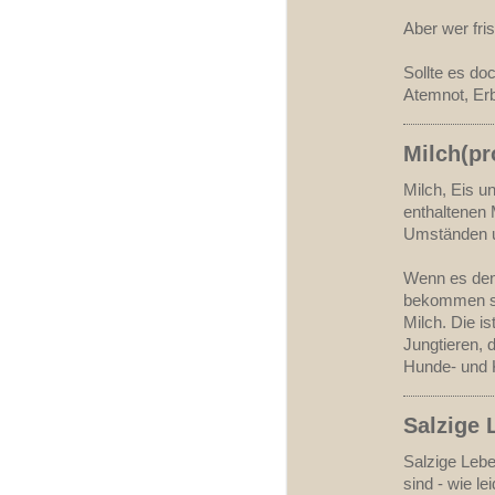
Aber wer fri
Sollte es do
Atemnot, Erb
Milch(pr
Milch, Eis u
enthaltenen 
Umständen un
Wenn es denn
bekommen so
Milch. Die is
Jungtieren, d
Hunde- und
Salzige 
Salzige Leb
sind - wie l