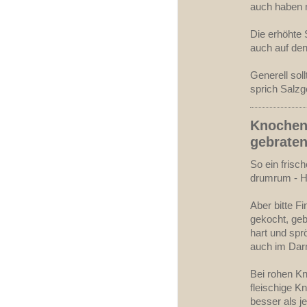
auch haben 
Die erhöhte 
auch auf den
Generell sol
sprich Salzg
Knochen 
gebraten.
So ein frisc
drumrum - 
Aber bitte F
gekocht, geb
hart und spr
auch im Dar
Bei rohen Kn
fleischige K
besser als j