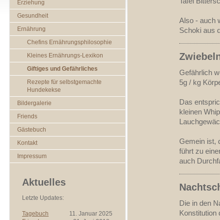
Tafel Bitter
Erziehung
Gesundheit
Also - auch
Ernährung
Schoki aus 
Chefins Ernährungsphilosophie
Zwiebel
Kleines Ernährungs-Lexikon
Giftiges und Gefährliches
Gefährlich w
5g / kg Körp
Rezepte für selbstgemachte
Hundekekse
Das entspric
Bildergalerie
kleinen Whip
Friends
Lauchgewäch
Gästebuch
Gemein ist, 
Kontakt
führt zu ein
Impressum
auch Durchfa
Aktuelles
Nachtsc
Letzte Updates:
Die in den N
Konstitution
Tagebuch
11. Januar 2025