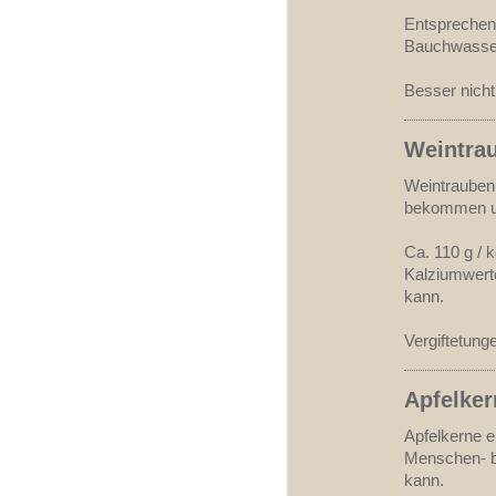
Entsprechen
Bauchwasse
Besser nicht
Weintra
Weintrauben 
bekommen un
Ca. 110 g / 
Kalziumwerte
kann.
Vergiftetung
Apfelker
Apfelkerne e
Menschen- b
kann.