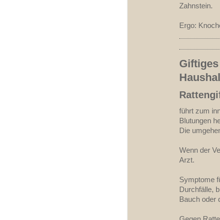
Zahnstein.
Ergo: Knoch
Giftige
Haushal
Rattengi
führt zum in
Blutungen he
Die umgehen
Wenn der Ver
Arzt.
Symptome für
Durchfälle, 
Bauch oder 
Gegen Ratten 