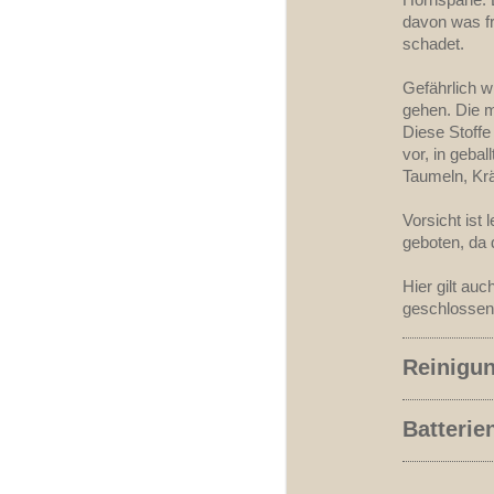
davon was fr
schadet.
Gefährlich w
gehen. Die m
Diese Stoffe
vor, in gebal
Taumeln, Kr
Vorsicht ist
geboten, da d
Hier gilt au
geschlossen
Reinigun
Batterie