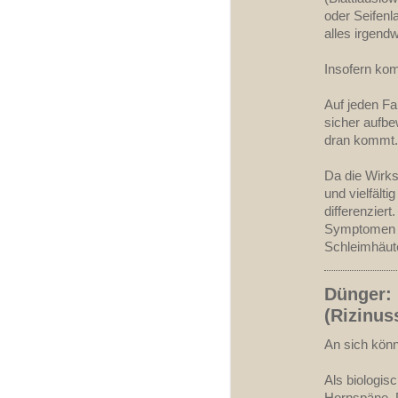
oder Seifenl
alles irgend
Insofern kom
Auf jeden Fa
sicher aufb
dran kommt. 
Da die Wirks
und vielfält
differenzier
Symptomen wi
Schleimhäute
Dünger: 
(Rizinus
An sich könn
Als biologis
Hornspäne. 