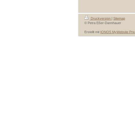
Druckversion
|
Sitemap
© Petra Eßer-Dannhauer
Erstellt mit
IONOS MyWebsite Priv