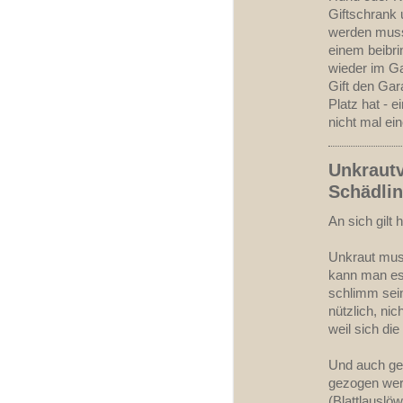
Giftschrank
werden muss)
einem beibri
wieder im G
Gift den Ga
Platz hat - e
nicht mal ei
Unkrautv
Schädli
An sich gilt
Unkraut muss
kann man es 
schlimm sein
nützlich, nic
weil sich di
Und auch geg
gezogen werd
(Blattlauslö